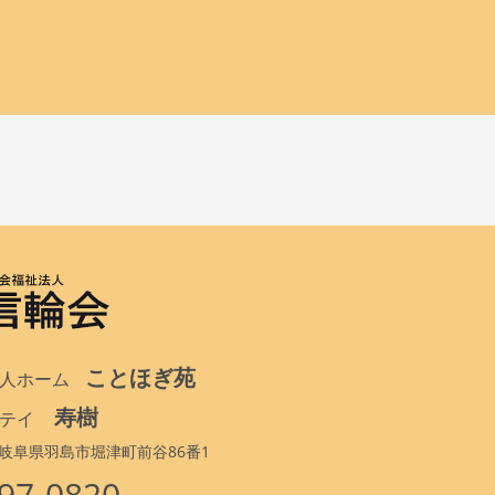
ことほぎ苑
人ホーム
寿樹
テイ
34 岐阜県羽島市堀津町前谷86番1
97-0820