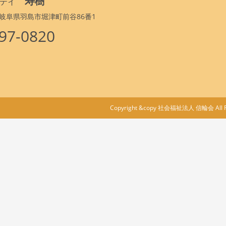
寿樹
テイ
34 岐阜県羽島市堀津町前谷86番1
97-0820
Copyright &copy 社会福祉法人 信輪会 All Ri